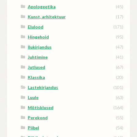
Apologeetika
(45)
Kunst, arhitektuur
(17)
Elulood
(171)
Hingehoid
(95)
Ilukirjandus
(47)
Juhtimine
(41)
Jutlused
(67)
Klassika
(20)
Lastekirjandus
(101)
Luule
(63)
Mõtisklused
(164)
Perekond
(55)
Piibel
(54)