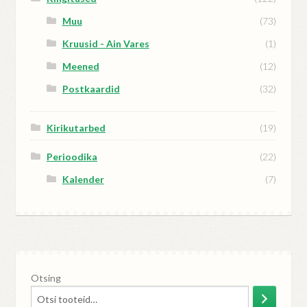
Muu
(73)
Kruusid - Ain Vares
(1)
Meened
(12)
Postkaardid
(32)
Kirikutarbed
(19)
Perioodika
(22)
Kalender
(7)
Otsing