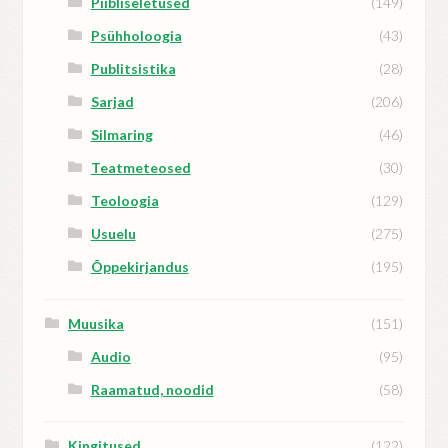
Piibliseletused
(149)
Psühholoogia
(43)
Publitsistika
(28)
Sarjad
(206)
Silmaring
(46)
Teatmeteosed
(30)
Teoloogia
(129)
Usuelu
(275)
Õppekirjandus
(195)
Muusika
(151)
Audio
(95)
Raamatud, noodid
(58)
Kingitused
(122)