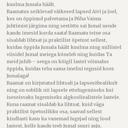
kuulma Jumala häält.
Raamatus seiklevad väikesed lapsed Aivi ja Joel,
kes on õppinud palvetama ja Püha Vaimu
juhtimist järgima ning seetõttu sai Jumal nende
kaudu imesid korda saata! Raamatu teine osa
sisaldab lihtsat ja praktilist õpetust sellest,
kuidas õppida Jumala häält kuulma ning millistel
viisidel Jumal meiega kõneleb ning kuidas Ta
meid juhib – seega on kõigil lastel võimalus
õppida, kuidas teha sama imelisi tegusid koos
Jumalaga!
Raamat on kirjutatud lihtsalt ja lapsesõbralikult
ning on sobilik nii lapsele ettelugemiseks kui
iseseisvaks lugemiseks algkooliealistele lastele.
Kuna raamat sisaldab ka lihtsat, kuid väga
praktilist õpetuslikku osa, saavad sellest
kindlasti kasu ka vanemad lugejad ning lood
lastest, kelle kaudu teeb Jumal suuri asju,