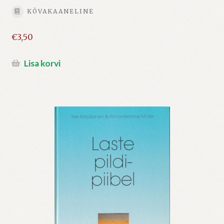
KÕVAKAANELINE
€
3,50
Lisa korvi