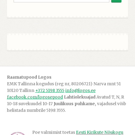
Raamatupood Logos
EMK Tallinna kogudus (reg nr, 80206721) Narva mnt 51
10120 Tallinn
+372 5198 3555
info@logos.ee
facebook.com/logosepood
Lahtiolekuajad
Avatud T, N, R
10-18 suvekuudel 10-17
Juulikuus puhkame,
vajadusel võib
helistada numbrile 5198 3555.
Poe valmimist toetas
Eesti Kirikute Nõukogu