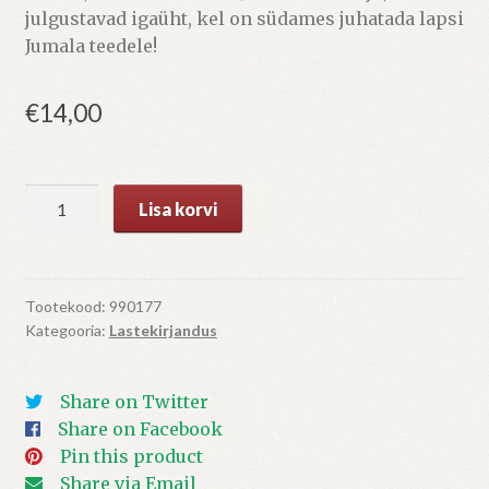
julgustavad igaüht, kel on südames juhatada lapsi
Jumala teedele!
€
14,00
Aivi
Lisa korvi
seiklused
koos
Jumalaga
kogus
Tootekood:
990177
Kategooria:
Lastekirjandus
Share on Twitter
Share on Facebook
Pin this product
Share via Email