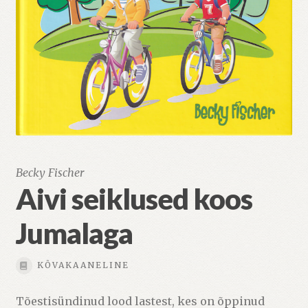
Becky Fischer
Aivi seiklused koos
Jumalaga
KÕVAKAANELINE
Tõestisündinud lood lastest, kes on õppinud