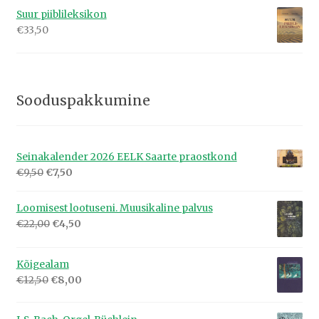
Suur piiblileksikon
€
33,50
Sooduspakkumine
Seinakalender 2026 EELK Saarte praostkond
Algne
Praegune
€
9,50
€
7,50
hind
hind
oli:
on:
Loomisest lootuseni. Muusikaline palvus
€9,50.
€7,50.
Algne
Praegune
€
22,00
€
4,50
hind
hind
oli:
on:
Kõigealam
€22,00.
€4,50.
Algne
Praegune
€
12,50
€
8,00
hind
hind
oli:
on: