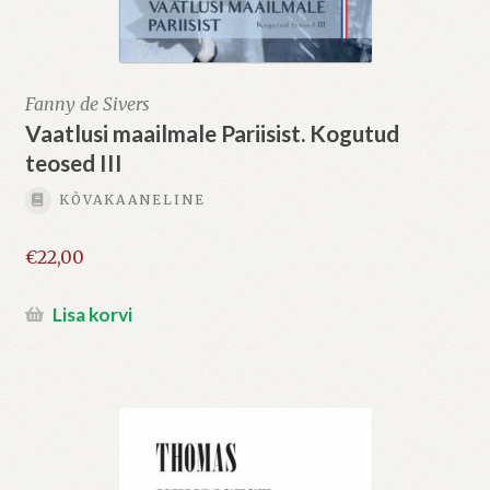
Fanny de Sivers
Vaatlusi maailmale Pariisist. Kogutud
teosed III
KÕVAKAANELINE
€
22,00
Lisa korvi