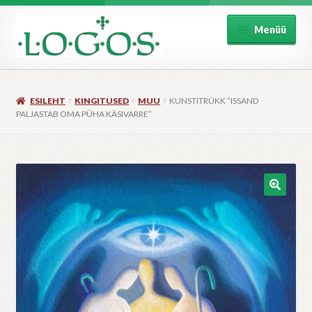
Liigu
Liigu
Menüü
navigeerimisele
sisu
juurde
Esileht
ESILEHT
KINGITUSED
MUU
KUNSTITRÜKK “ISSAND
Raamat
PALJASTAB OMA PÜHA KÄSIVARRE”
Muusika
Kingitused
Kirikutarbed
Perioodika
Kontakt