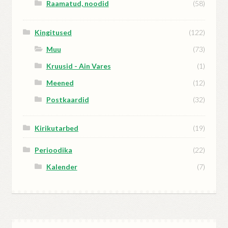
Raamatud, noodid
(58)
Kingitused
(122)
Muu
(73)
Kruusid - Ain Vares
(1)
Meened
(12)
Postkaardid
(32)
Kirikutarbed
(19)
Perioodika
(22)
Kalender
(7)