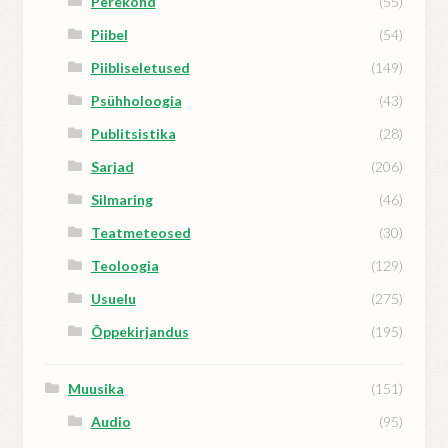
Perekond
(55)
Piibel
(54)
Piibliseletused
(149)
Psühholoogia
(43)
Publitsistika
(28)
Sarjad
(206)
Silmaring
(46)
Teatmeteosed
(30)
Teoloogia
(129)
Usuelu
(275)
Õppekirjandus
(195)
Muusika
(151)
Audio
(95)