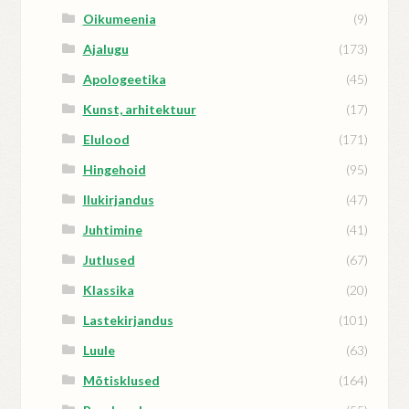
Oikumeenia
(9)
Ajalugu
(173)
Apologeetika
(45)
Kunst, arhitektuur
(17)
Elulood
(171)
Hingehoid
(95)
Ilukirjandus
(47)
Juhtimine
(41)
Jutlused
(67)
Klassika
(20)
Lastekirjandus
(101)
Luule
(63)
Mõtisklused
(164)