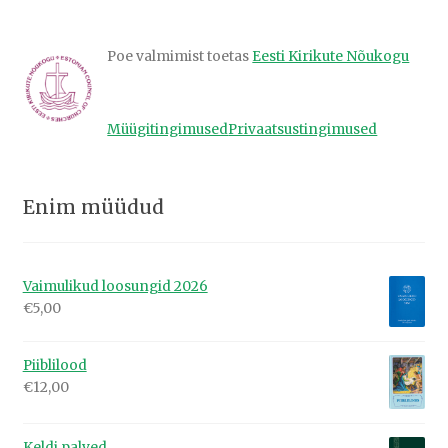
Poe valmimist toetas
Eesti Kirikute Nõukogu
Müügitingimused
Privaatsustingimused
Enim müüdud
Vaimulikud loosungid 2026
€
5,00
Piiblilood
€
12,00
Keldi palved