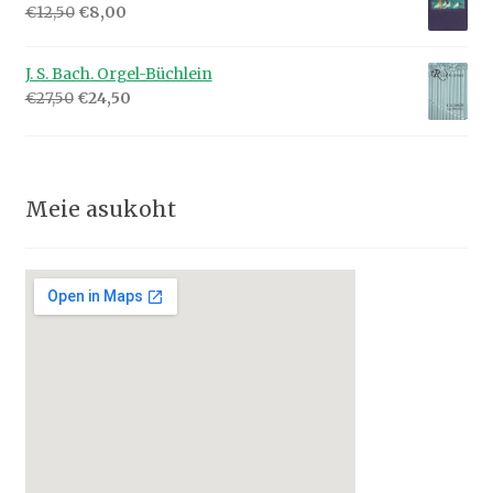
Algne
Praegune
€
12,50
€
8,00
hind
hind
oli:
on:
J. S. Bach. Orgel-Büchlein
€12,50.
€8,00.
Algne
Praegune
€
27,50
€
24,50
hind
hind
oli:
on:
€27,50.
€24,50.
Meie asukoht