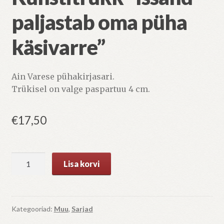
paljastab oma püha
käsivarre”
Ain Varese pühakirjasari.
Trükisel on valge paspartuu 4 cm.
€
17,50
Kunstitrükk
Lisa korvi
"Issand
paljastab
oma
püha
Kategooriad:
Muu
,
Sarjad
käsivarre"