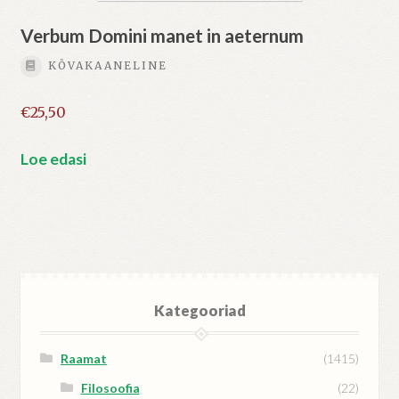
Verbum Domini manet in aeternum
KÕVAKAANELINE
€
25,50
Loe edasi
Kategooriad
Raamat
(1415)
Filosoofia
(22)