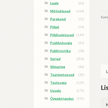
Luule
(63)
rõ
kog
Mõtisklused
(164)
Kate
Perekond
(55)
Piibel
(54)
Piibliseletused
(149)
Psühholoogia
(43)
Publitsistika
(28)
Sarjad
(206)
Silmaring
(46)
L
Teatmeteosed
(30)
Teoloogia
(129)
Li
Usuelu
(275)
Õppekirjandus
(195)