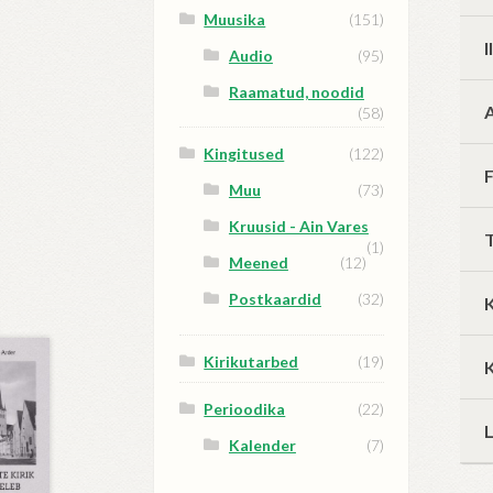
Muusika
(151)
Audio
(95)
Raamatud, noodid
(58)
Kingitused
(122)
Muu
(73)
Kruusid - Ain Vares
(1)
Meened
(12)
Postkaardid
(32)
Kirikutarbed
(19)
K
Perioodika
(22)
Kalender
(7)