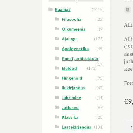
Raamat
(1415)
Filosoofia
(22)
All
Oikumeenia
(9)
Ajalugu
(173)
All
(19
Apologeetika
(45)
aas
Kunst, arhitektuur
jut
(17)
Elulood
(171)
keer
Hingehoid
(95)
Fot
Ilukirjandus
(47)
Juhtimine
(41)
€
9
Jutlused
(67)
Klassika
(20)
Ras
Lastekirjandus
(101)
päe