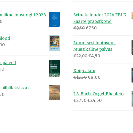
ulikud loosungid 2026
Seinakalender 2026 EELK
00
Saarte praostkond
Algne
Praegune
€
9,50
€
7,50
hind
hind
lilood
oli:
on:
Loomisest lootuseni.
,00
€9,50.
€7,50.
Muusikaline palvus
Algne
Praegune
€
22,00
€
4,50
hind
hind
i palved
oli:
on:
50
Kõigealam
€22,00.
€4,50.
Algne
Praegune
€
12,50
€
8,00
hind
hind
 piiblileksikon
oli:
on:
J. S. Bach. Orgel-Büchlein
,50
€12,50.
€8,00.
Algne
Praegune
€
27,50
€
24,50
hind
hind
oli:
on:
€27,50.
€24,50.