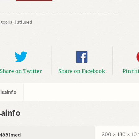
õm
us
gooria:
Jutlused
Share on Twitter
Share on Facebook
Pin th
isainfo
sainfo
200 × 130 × 1
Mõõtmed