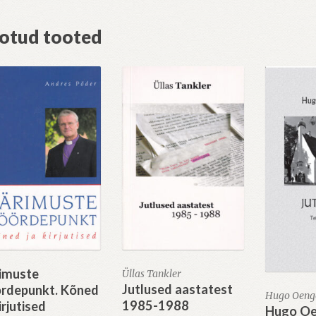
otud tooted
imuste
Üllas Tankler
Jutlused aastatest
rdepunkt. Kõned
Hugo Oeng
1985-1988
irjutised
Hugo O