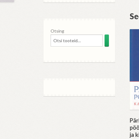
Se
Otsing
Pär
pöö
ja k