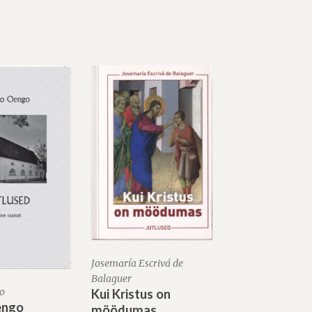
Josemaría Escrivá de
Balaguer
o
Kui Kristus on
engo
möödumas