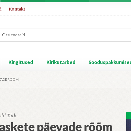
d
Kontakt
Kingitused
Kirikutarbed
Sooduspakkumise
EVADE RÕÕM
ald Tärk
askete päevade rõõm