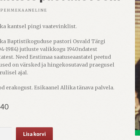
PEHMEKAANELINE
ika kantsel pingi vaatevinklist.
ika Baptistikoguduse pastori Osvald Tärgi
04-1984) jutluste valikkogu 1940ndatest
tatest. Need Eestimaa saatuseaastatel peetud
lused on värsked ja hingekosutavad praegusel
ulisel ajal.
od erakogust. Esikaanel Allika tänava palvela.
,40
kete
Lisa korvi
vade