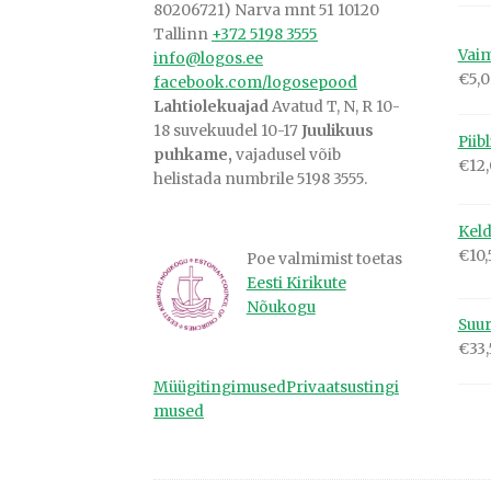
80206721) Narva mnt 51 10120
Tallinn
+372 5198 3555
Vaim
info@logos.ee
€
5,
facebook.com/logosepood
Lahtiolekuajad
Avatud T, N, R 10-
18 suvekuudel 10-17
Juulikuus
Piib
puhkame,
vajadusel võib
€
12
helistada numbrile 5198 3555.
Keld
€
10,
Poe valmimist toetas
Eesti Kirikute
Nõukogu
Suur
€
33
Müügitingimused
Privaatsustingi
mused