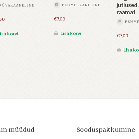
jutlused.
PEHMEKAANELINE
KÕVAKAANELINE
raamat
€
7,00
,50
PEHME
Lisa korvi
isa korvi
€
7,00
Lisa ko
im müüdud
Sooduspakkumine