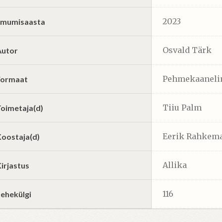
2023
Ilmumisaasta
Osvald Tärk
Autor
Pehmekaaneli
Formaat
Tiiu Palm
Toimetaja(d)
Eerik Rahkem
Koostaja(d)
Allika
irjastus
116
Lehekülgi