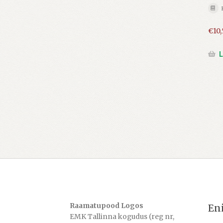
€
10
L
Raamatupood Logos
En
EMK Tallinna kogudus (reg nr,