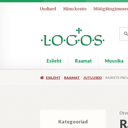
Liigu
Liigu
Uudised
Minu konto
Müügitingimuse
navigeerimisele
sisu
juurde
Otsi:
Otsi
Esileht
Raamat
Muusika
ESILEHT
RAAMAT
JUTLUSED
RASKETE PÄ
Osv
R
Kategooriad