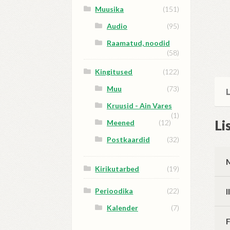
Muusika
(151)
Audio
(95)
Raamatud, noodid
(58)
Kingitused
(122)
Muu
(73)
L
Kruusid - Ain Vares
(1)
Li
Meened
(12)
Postkaardid
(32)
Kirikutarbed
(19)
Perioodika
(22)
Kalender
(7)