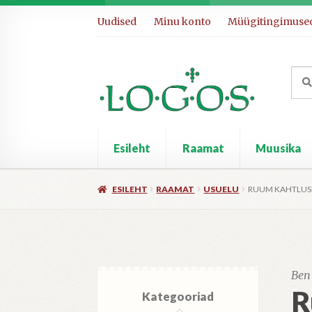
Liigu
Liigu
Uudised
Minu konto
Müügitingimuse
navigeerimisele
sisu
juurde
Otsi:
Otsi
Esileht
Raamat
Muusika
ESILEHT
RAAMAT
USUELU
RUUM KAHTLUS
Ben
R
Kategooriad