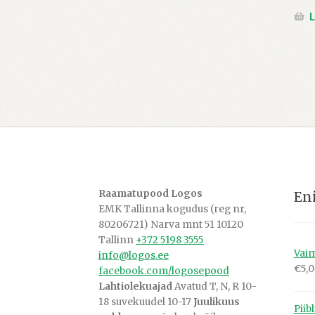
L
Raamatupood Logos
En
EMK Tallinna kogudus (reg nr,
80206721) Narva mnt 51 10120
Tallinn
+372 5198 3555
Vaim
info@logos.ee
€
5,
facebook.com/logosepood
Lahtiolekuajad
Avatud T, N, R 10-
18 suvekuudel 10-17
Juulikuus
Piib