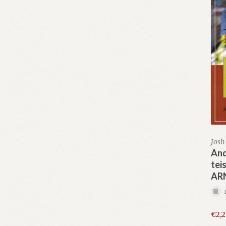
Josh
And
tei
AR
€
2,