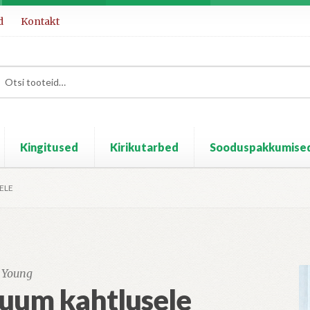
d
Kontakt
Kingitused
Kirikutarbed
Sooduspakkumise
ELE
 Young
uum kahtlusele