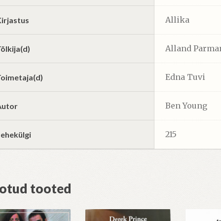
Allika
irjastus
Alland Parma
õlkija(d)
Edna Tuvi
Toimetaja(d)
Ben Young
Autor
215
Lehekülgi
otud tooted