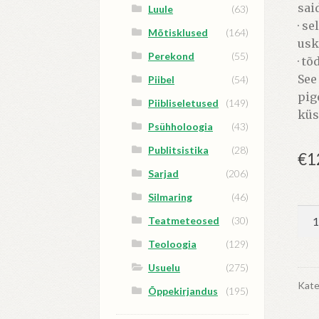
said
Luule
(63)
· s
Mõtisklused
(164)
usk
Perekond
(55)
· t
See
Piibel
(54)
pig
Piibliseletused
(149)
küs
Psühholoogia
(43)
Publitsistika
(28)
€
1
Sarjad
(206)
Silmaring
(46)
Ru
Teatmeteosed
(30)
kah
Teoloogia
(129)
kog
Usuelu
(275)
Kate
Õppekirjandus
(195)