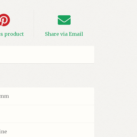
is product
Share via Email
6 mm
ine