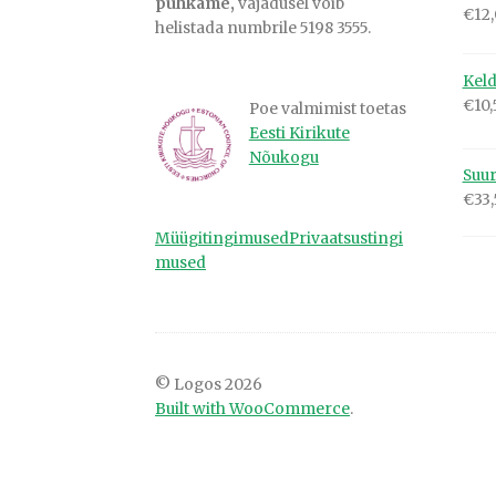
puhkame,
vajadusel võib
€
12
helistada numbrile 5198 3555.
Keld
€
10,
Poe valmimist toetas
Eesti Kirikute
Nõukogu
Suur
€
33
Müügitingimused
Privaatsustingi
mused
© Logos 2026
Built with WooCommerce
.