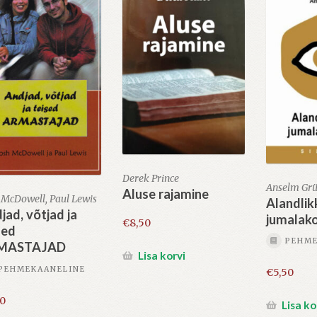
Derek Prince
Anselm Gr
Aluse rajamine
 McDowell, Paul Lewis
Alandlik
jad, võtjad ja
jumalak
€
8,50
sed
PEHME
MASTAJAD
Lisa korvi
PEHMEKAANELINE
€
5,50
20
Lisa ko