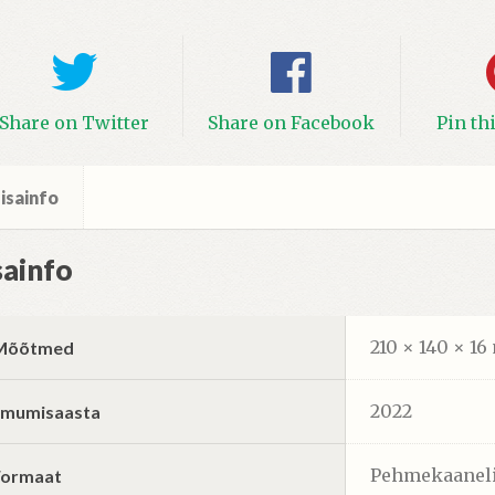
Share on Twitter
Share on Facebook
Pin th
isainfo
sainfo
210 × 140 × 1
Mõõtmed
2022
Ilmumisaasta
Pehmekaanel
Formaat