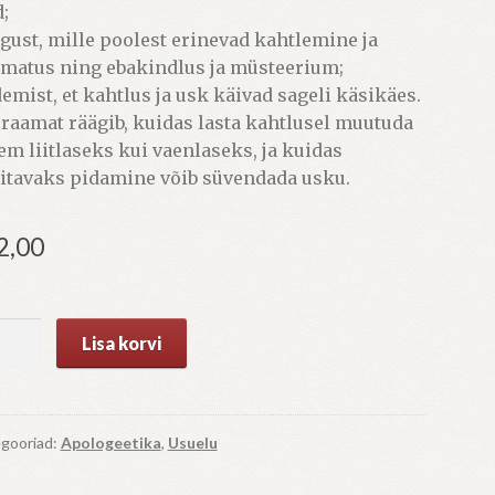
;
elgust, mille poolest erinevad kahtlemine ja
matus ning ebakindlus ja müsteerium;
õdemist, et kahtlus ja usk käivad sageli käsikäes.
 raamat räägib, kuidas lasta kahtlusel muutuda
em liitlaseks kui vaenlaseks, ja kuidas
itavaks pidamine võib süvendada usku.
2,00
um
Lisa korvi
tlusele
us
gooriad:
Apologeetika
,
Usuelu