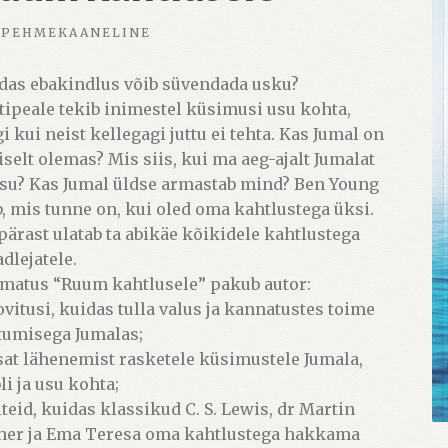
PEHMEKAANELINE
das ebakindlus võib süvendada usku?
tipeale tekib inimestel küsimusi usu kohta,
gi kui neist kellegagi juttu ei tehta. Kas Jumal on
iselt olemas? Mis siis, kui ma aeg-ajalt Jumalat
usu? Kas Jumal üldse armastab mind? Ben Young
b, mis tunne on, kui oled oma kahtlustega üksi.
pärast ulatab ta abikäe kõikidele kahtlustega
dlejatele.
matus “Ruum kahtlusele” pakub autor:
oovitusi, kuidas tulla valus ja kannatustes toime
tumisega Jumalas;
usat lähenemist rasketele küsimustele Jumala,
li ja usu kohta;
äiteid, kuidas klassikud C. S. Lewis, dr Martin
her ja Ema Teresa oma kahtlustega hakkama