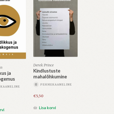
Derek Prince
ün
Kindlustuste
kus ja
mahalõhkumine
ogemus
PEHMEKAANELINE
KAANELINE
€
5,50
Lisa korvi
rvi