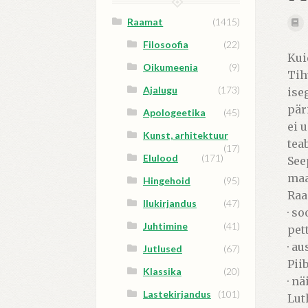
Raamat
(1415)
Filosoofia
(22)
Kui
Oikumeenia
(9)
Tih
Ajalugu
(173)
ise
pär
Apologeetika
(45)
ei 
Kunst, arhitektuur
tea
(17)
Elulood
(171)
See
maa
Hingehoid
(95)
Raa
Ilukirjandus
(47)
· s
Juhtimine
(41)
pet
· a
Jutlused
(67)
Piib
Klassika
(20)
· n
Lastekirjandus
(101)
Lut