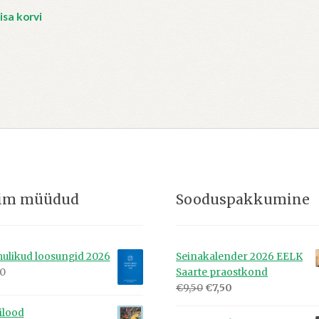
isa korvi
im müüdud
Sooduspakkumine
ulikud loosungid 2026
Seinakalender 2026 EELK
00
Saarte praostkond
Algne
Praegune
€
9,50
€
7,50
hind
hind
lilood
oli:
on: