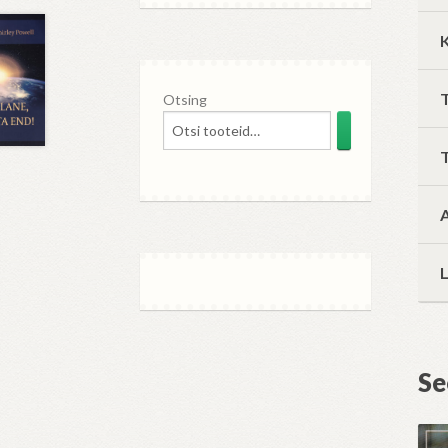
K
T
Otsing
Se