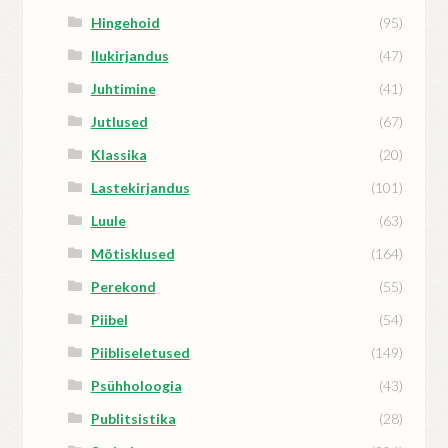
Hingehoid
(95)
Ilukirjandus
(47)
Juhtimine
(41)
Jutlused
(67)
Klassika
(20)
Lastekirjandus
(101)
Luule
(63)
Mõtisklused
(164)
Perekond
(55)
Piibel
(54)
Piibliseletused
(149)
Psühholoogia
(43)
Publitsistika
(28)