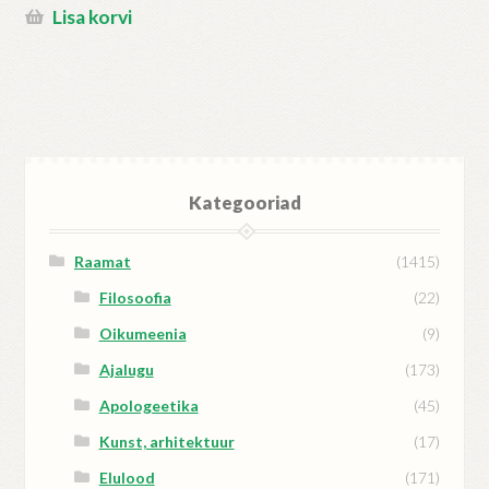
Lisa korvi
Kategooriad
Raamat
(1415)
Filosoofia
(22)
Oikumeenia
(9)
Ajalugu
(173)
Apologeetika
(45)
Kunst, arhitektuur
(17)
Elulood
(171)