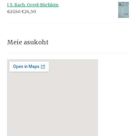
oli:
on:
J. S. Bach. Orgel-Büchlein
€12,50.
€8,00.
Algne
Praegune
€
27,50
€
24,50
hind
hind
oli:
on:
€27,50.
€24,50.
Meie asukoht