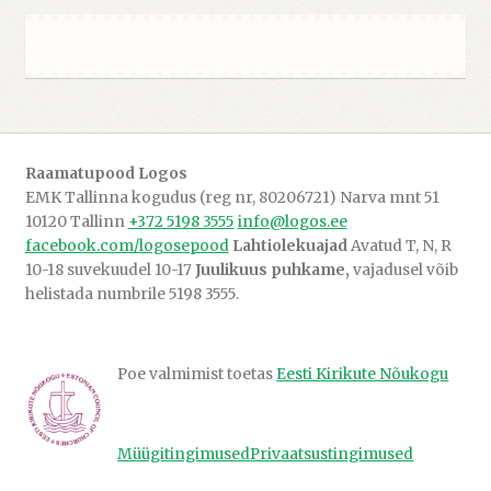
Raamatupood Logos
EMK Tallinna kogudus (reg nr, 80206721) Narva mnt 51
10120 Tallinn
+372 5198 3555
info@logos.ee
facebook.com/logosepood
Lahtiolekuajad
Avatud T, N, R
10-18 suvekuudel 10-17
Juulikuus puhkame,
vajadusel võib
helistada numbrile 5198 3555.
Poe valmimist toetas
Eesti Kirikute Nõukogu
Müügitingimused
Privaatsustingimused