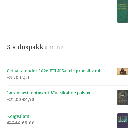
Sooduspakkumine
Seinakalender 2026 EELK Saarte praostkond
Algne
Praegune
€
9,50
€
7,50
hind
hind
oli:
on:
Loomisest lootuseni. Muusikaline palvus
€9,50.
€7,50.
Algne
Praegune
€
22,00
€
4,50
hind
hind
oli:
on:
Kõigealam
€22,00.
€4,50.
Algne
Praegune
€
12,50
€
8,00
hind
hind