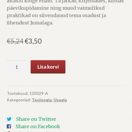
aitasid kõige enam. Ta jätkab, kirjeldades, kuidas
päevikupidamine ning muud vaimulikud
praktikad on süvendanud tema osadust ja
ühendust Jumalaga.
Algne
Praegune
€
5,24
€
3,50
hind
hind
oli:
on:
Uutmoodi
Lisa korvi
€5,24.
€3,50.
kristlane
kogus
Tootekood:
103029-A
Kategooriad:
Teoloogia
,
Usuelu
Share on Twitter
Share on Facebook