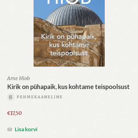
Arne Hiob
Kirik on pühapaik, kus kohtame teispoolsust
PEHMEKAANELINE
€
17,50
Lisa korvi