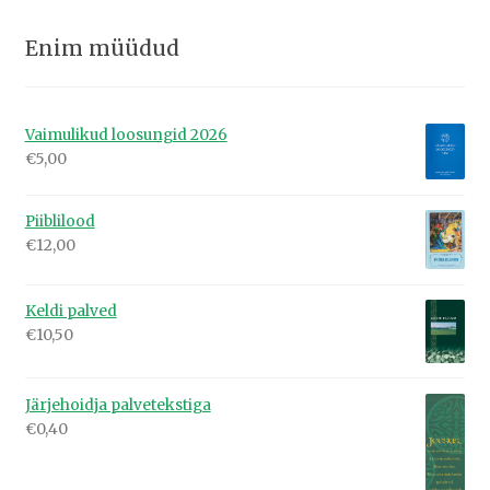
Enim müüdud
Vaimulikud loosungid 2026
€
5,00
Piiblilood
€
12,00
Keldi palved
€
10,50
Järjehoidja palvetekstiga
€
0,40