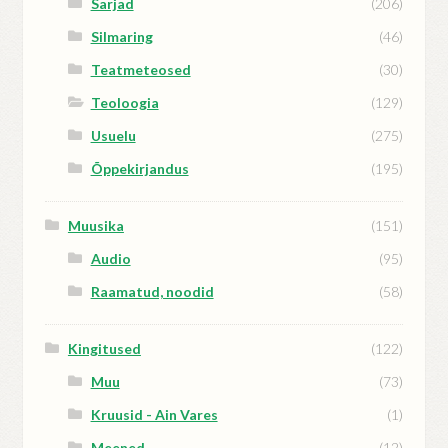
Sarjad
(206)
Silmaring
(46)
Teatmeteosed
(30)
Teoloogia
(129)
Usuelu
(275)
Õppekirjandus
(195)
Muusika
(151)
Audio
(95)
Raamatud, noodid
(58)
Kingitused
(122)
Muu
(73)
Kruusid - Ain Vares
(1)
Meened
(12)