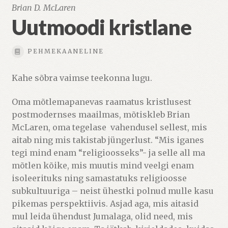
Brian D. McLaren
Uutmoodi kristlane
PEHMEKAANELINE
Kahe sõbra vaimse teekonna lugu.
Oma mõtlemapanevas raamatus kristlusest
postmodernses maailmas, mõtiskleb Brian
McLaren, oma tegelase vahendusel sellest, mis
aitab ning mis takistab jüngerlust. “Mis iganes
tegi mind enam “religioosseks”- ja selle all ma
mõtlen kõike, mis muutis mind veelgi enam
isoleerituks ning samastatuks religioosse
subkultuuriga – neist ühestki polnud mulle kasu
pikemas perspektiivis. Asjad aga, mis aitasid
mul leida ühendust Jumalaga, olid need, mis