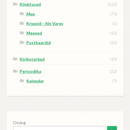
Kingitused
(122)
Muu
(73)
Kruusid - Ain Vares
(1)
Meened
(12)
Postkaardid
(32)
Kirikutarbed
(19)
Perioodika
(22)
Kalender
(7)
Otsing