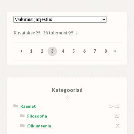
Kuvatakse 25–36 tulemust 95-st
1
2
3
4
5
6
7
8
Kategooriad
Raamat
(1415)
Filosoofia
(22)
Oikumeenia
(9)