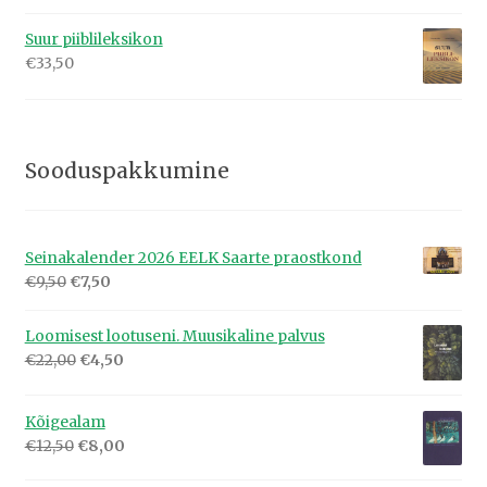
Suur piiblileksikon
€
33,50
Sooduspakkumine
Seinakalender 2026 EELK Saarte praostkond
Algne
Praegune
€
9,50
€
7,50
hind
hind
oli:
on:
Loomisest lootuseni. Muusikaline palvus
€9,50.
€7,50.
Algne
Praegune
€
22,00
€
4,50
hind
hind
oli:
on:
Kõigealam
€22,00.
€4,50.
Algne
Praegune
€
12,50
€
8,00
hind
hind