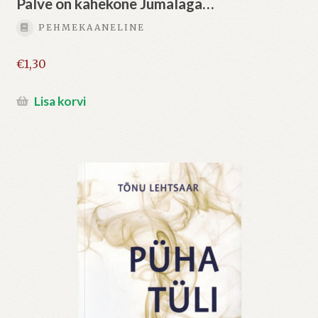
Palve on kahekõne Jumalaga…
PEHMEKAANELINE
€
1,30
Lisa korvi