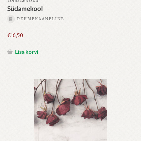
Südamekool
PEHMEKAANELINE
€
16,50
Lisa korvi