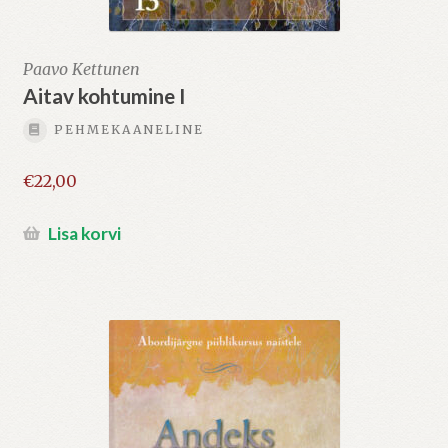
Paavo Kettunen
Aitav kohtumine I
PEHMEKAANELINE
€
22,00
Lisa korvi