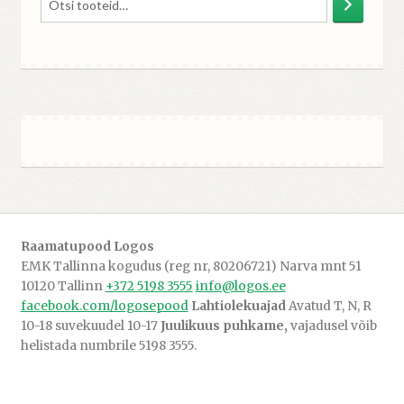
Raamatupood Logos
EMK Tallinna kogudus (reg nr, 80206721) Narva mnt 51
10120 Tallinn
+372 5198 3555
info@logos.ee
facebook.com/logosepood
Lahtiolekuajad
Avatud T, N, R
10-18 suvekuudel 10-17
Juulikuus puhkame,
vajadusel võib
helistada numbrile 5198 3555.