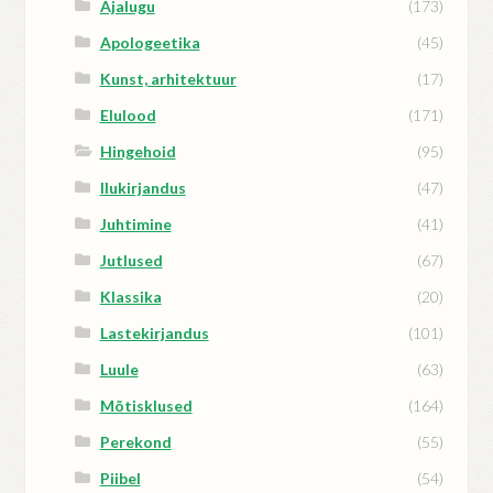
Ajalugu
(173)
Apologeetika
(45)
Kunst, arhitektuur
(17)
Elulood
(171)
Hingehoid
(95)
Ilukirjandus
(47)
Juhtimine
(41)
Jutlused
(67)
Klassika
(20)
Lastekirjandus
(101)
Luule
(63)
Mõtisklused
(164)
Perekond
(55)
Piibel
(54)