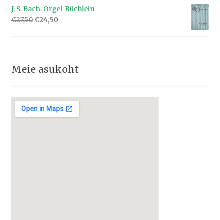
oli:
on:
J. S. Bach. Orgel-Büchlein
€12,50.
€8,00.
Algne
Praegune
€
27,50
€
24,50
hind
hind
oli:
on:
€27,50.
€24,50.
Meie asukoht