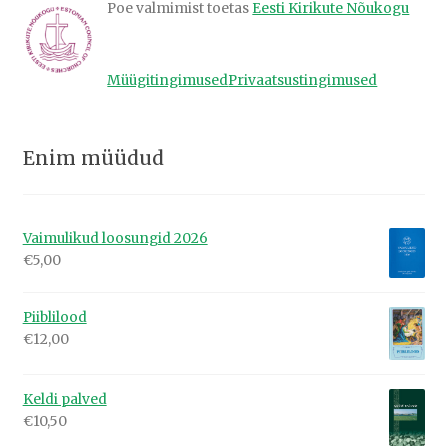
Poe valmimist toetas
Eesti Kirikute Nõukogu
Müügitingimused
Privaatsustingimused
Enim müüdud
Vaimulikud loosungid 2026
€
5,00
Piiblilood
€
12,00
Keldi palved
€
10,50